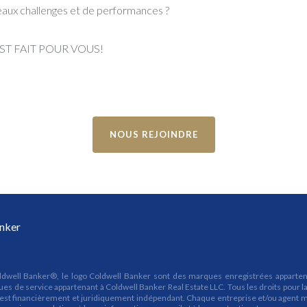
aux challenges et de performances ?
T FAIT POUR VOUS!
NOUS REJOINDRE
nker
well Banker®, le logo Coldwell Banker sont des marques enregistrées appartena
es de service appartenant à Coldwell Banker Real Estate LLC. Tous les droits pour
financièrement et juridiquement indépendant. Chaque entreprise et/ou agent mand