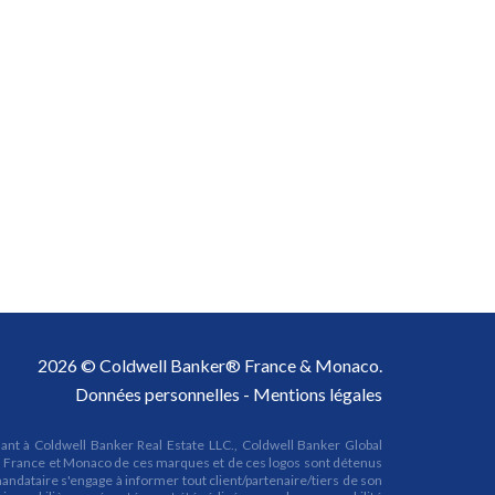
2026 © Coldwell Banker® France & Monaco.
Données personnelles
-
Mentions légales
nt à Coldwell Banker Real Estate LLC., Coldwell Banker Global
 la France et Monaco de ces marques et de ces logos sont détenus
ataire s'engage à informer tout client/partenaire/tiers de son