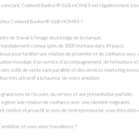
 constant, Coldwell Banker® S&B HOMES est régulièrement à la r
er chez Coldwell Banker® S&B HOMES ?
dre de travail à l’image du prestige de la marque.
 mondialement connue (plus de 3000 bureaux dans 49 pays).
ieuse pour faciliter une relation de proximité et de confiance avec v
ation mondiale d’un service d’accompagnement, de formations et d’out
 à des outils de vente sans parallèle et des services marketing innov
tion très attractif à la hauteur de votre ambition.
 grand sens de l’écoute, du service et une présentation parfaite.
 à gérer une relation de confiance avec une clientèle exigeante.
 motivé et proactif, le sens de l’entrepreneuriat, vous êtes dôté
l’ambition, et vous visez l’excellence ?