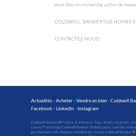
Vous êtes en recherche active de nouve
COLDWELL BANKER S&B HOMES ES
CONTACTEZ-NOUS!
Actualités
-
Acheter
-
Vendre un bien
-
Coldwell Ba
Facebook
-
LinkedIn
-
Instagram
Coldwell Banker® France & Monaco. Tous droits réservés. Cold
Luxury℠ et le logo Coldwell Banker Global Luxury sont des marqu
par Demeure SA. Chaque membre du réseau Coldwell Banker® est 